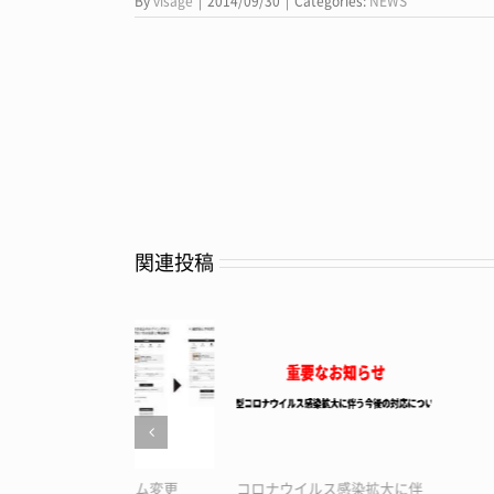
By
visage
|
2014/09/30
|
Categories:
NEWS
関連投稿
ルス感染拡大に伴
店舗移転統合のお知